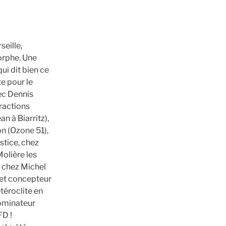
seille,
orphe. Une
ui dit bien ce
te pour le
ec Dennis
ractions
an à Biarritz),
on (Ozone 51),
stice, chez
Molière les
 chez Michel
 et concepteur
téroclite en
ominateur
D !