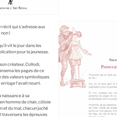
 récit qui s’adresse aux
 non !
u’il vit le jour dans les
lication pour la jeunesse.
son créateur, Collodi,
arsema les pages de ce
ue des valeurs symboliques
en loge l’avait nourri.
a naissance à sa
en homme de chair, côtoie
en et du mal, chacun juché
Il traversera les épreuves