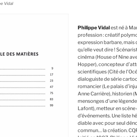
pe Vidal
Philippe Vidal
est né à Mar
profession : créatif polym
expression barbare, mais q
qu’elle veut dire ! Scénaris
cinéma (House of Nine av
Hopper), concepteur d’att
scientifiques (Cité de l’Océ
dialoguiste de série carto
romancier (Le palais d’inju
Anne Carrière), historien (
mensonges d’une légende
Lafont), metteur en scène
d’événements. Une liste hé
diable avec pour seul dén
commun… la création. CQF