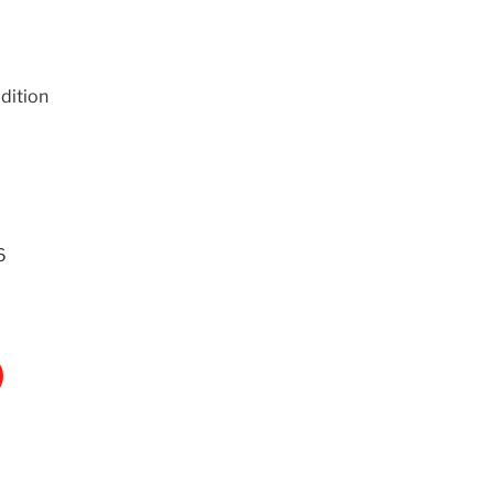
dition
6