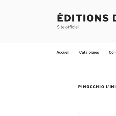
Aller
au
ÉDITIONS 
contenu
principal
Site officiel
Accueil
Catalogues
Coll
PINOCCHIO L’IN