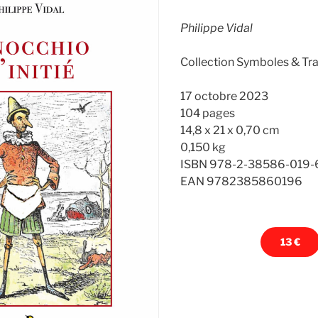
Philippe Vidal
Collection Symboles & Tra
17 octobre 2023
104 pages
14,8 x 21 x 0,70 cm
0,150 kg
ISBN 978-2-38586-019-
EAN 9782385860196
13 €