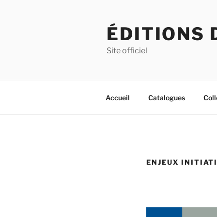
Aller
au
ÉDITIONS 
contenu
principal
Site officiel
Accueil
Catalogues
Coll
ENJEUX INITIAT