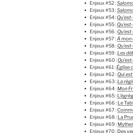
Enjeux #52 :
Salomo
Enjeux #53 :
Salomo
Enjeux #54 :
Qu’est-
Enjeux #55 :
Qu’est-
Enjeux #56 :
Qu’est-
Enjeux #57 :
À mon 
Enjeux #58 :
Qu’est-
Enjeux #59 :
Les dé
Enjeux #60 :
Qu’est-
Enjeux #61 :
Église 
Enjeux #62 :
Qui est
Enjeux #63 :
La règl
Enjeux #64 :
Mon Fr
Enjeux #65 :
L’égré
Enjeux #66 :
Le Tab
Enjeux #67 :
Commen
Enjeux #68 :
La Pru
Enjeux #69 :
Mythes
Enjeux #70 :
Des ver