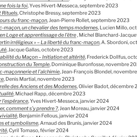
une fois la foi
, Yves Hivert-Messeca, septembre 2023
t Rituels
, Christophe Bressy, septembre 2023
ours du franc-maçon
, Jean-Pierre Rollet, septembre 2023
nc-maçon, un chevalier des temps modernes
, Lucien Millo, o
en Loge et apprentissage de l’être
, Michel Blanchard-Jacque
bertin irréligieux » – La liberté du franc-maçon
, A. Sbordoni, o
uté
, Jacque Gallas, octobre 2023
abilité du Maçon – Initiation et altérité
, Frederick Dollfus, oc
onstruction du Temple
, Dominique Buronfosse, novembre 2
c-maçonnerie et l’alchimie
, Jean-François Blondel, novembr
ce
, Denis Martial, novembre 2023
relle des Anciens et des Modernes
, Olivier Badot, décembre
tualité
, Michael Rapp, décembre 2023
 l’espérance
, Yves Hivert-Messeca, janvier 2024
er, comment s’y prendre ?
, Jean Moreau, janvier 2024
ivialité
, Benjamin Fellous, janvier 2024
es et symbolisme
, Arnaud des Brunis, janvier 2024
rité
, Cyril Tomaso, février 2024