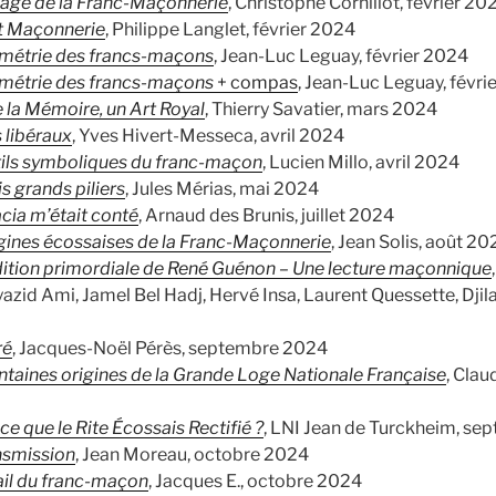
gage de la Franc-Maçonnerie
, Christophe Cornillot, février 20
et Maçonnerie
, Philippe Langlet, février 2024
métrie des francs-maçons
, Jean-Luc Leguay, février 2024
métrie des francs-maçons
+ compas
, Jean-Luc Leguay, févri
e la Mémoire, un Art Royal
, Thierry Savatier, mars 2024
s libéraux
, Yves Hivert-Messeca, avril 2024
tils symboliques du franc-maçon
, Lucien Millo, avril 2024
is grands piliers
, Jules Mérias, mai 2024
acia m’était conté
, Arnaud des Brunis, juillet 2024
gines écossaises de la Franc-Maçonnerie
, Jean Solis, août 20
dition primordiale de René Guénon – Une lecture maçonnique
yazid Ami, Jamel Bel Hadj, Hervé Insa, Laurent Quessette, Djilal
ré
, Jacques-Noël Pérès, septembre 2024
ntaines origines de la Grande Loge Nationale Française
, Clau
ce que le Rite Écossais Rectifié ?
, LNI Jean de Turckheim, s
nsmission
, Jean Moreau, octobre 2024
ail du franc-maçon
, Jacques E., octobre 2024