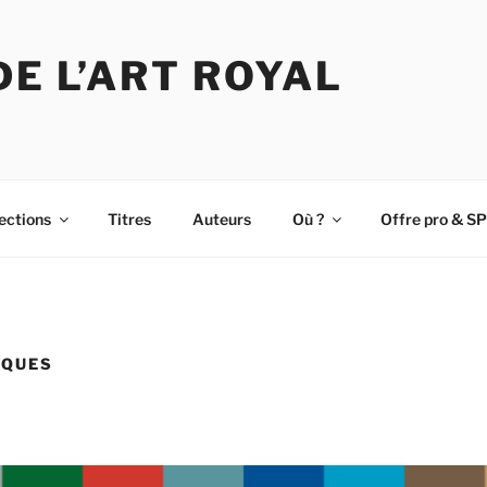
DE L’ART ROYAL
ections
Titres
Auteurs
Où ?
Offre pro & SP
IQUES