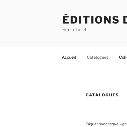
Aller
au
ÉDITIONS 
contenu
principal
Site officiel
Accueil
Catalogues
Coll
CATALOGUES
Cliquer sur chaque vign