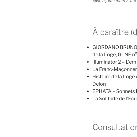
Mise à jour : mars 2026
À paraître 
GIORDANO BRUNO – U
de la Loge, GLNF n
Illuminator 2 – L’e
La Franc-Maçonneri
Histoire de la Loge
Delon
EPHATA – Sonnets I
La Solitude de l’Éc
Consultatio