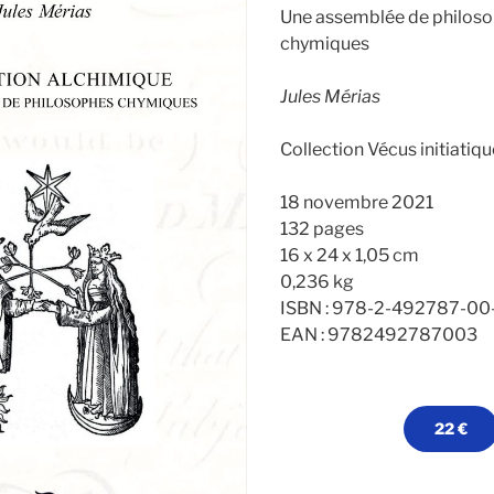
Une assemblée de philos
chymiques
Jules Mérias
Collection Vécus initiatiq
18 novembre 2021
132 pages
16 x 24 x 1,05 cm
0,236 kg
ISBN : 978-2-492787-00
EAN : 9782492787003
22 €