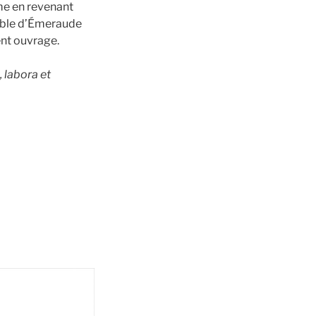
ême en revenant
able d’Émeraude
ent ouvrage.
, labora et