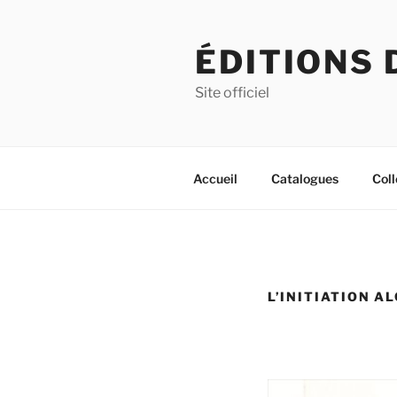
Aller
au
ÉDITIONS 
contenu
principal
Site officiel
Accueil
Catalogues
Coll
L’INITIATION A