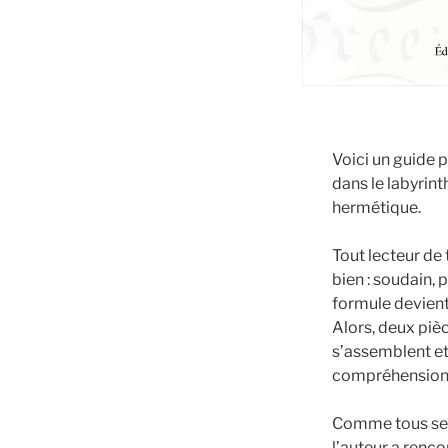
Voici un guide 
dans le labyrint
hermétique.
Tout lecteur de t
bien : soudain, 
formule devient
Alors, deux piè
s’assemblent et
compréhension 
Comme tous ses
l’auteur a renc