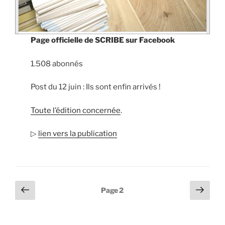
Page officielle de SCRIBE sur Facebook
1.508 abonnés
Post du 12 juin : Ils sont enfin arrivés !
Toute l’édition concernée
.
▷
lien vers la publication
Navigation
Page
Page
Page
2
précédente
suiv
des
articles