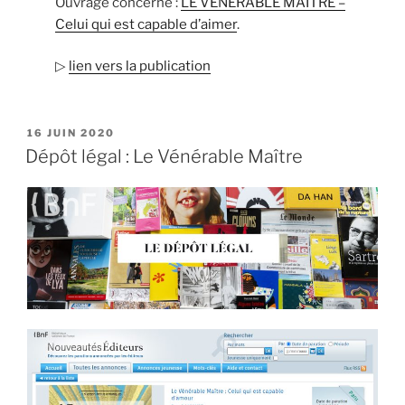
Ouvrage concerné :
LE VÉNÉRABLE MAÎTRE –
Celui qui est capable d’aimer
.
▷
lien vers la publication
PUBLIÉ
16 JUIN 2020
LE
Dépôt légal : Le Vénérable Maître