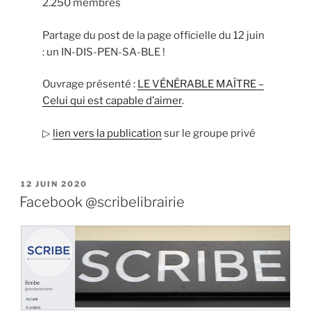
2.250 membres
Partage du post de la page officielle du 12 juin
: un IN-DIS-PEN-SA-BLE !
Ouvrage présenté :
LE VÉNÉRABLE MAÎTRE –
Celui qui est capable d’aimer
.
▷
lien vers la publication
sur le groupe privé
PUBLIÉ
12 JUIN 2020
LE
Facebook @scribelibrairie