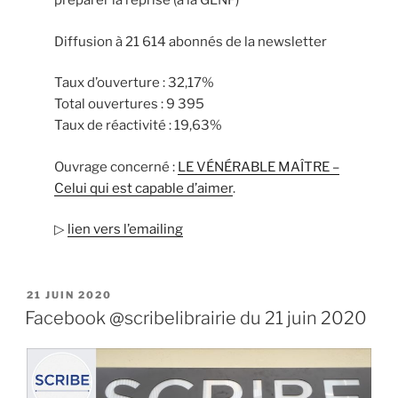
préparer la reprise (à la GLNF)
Diffusion à 21 614 abonnés de la newsletter
Taux d’ouverture : 32,17%
Total ouvertures : 9 395
Taux de réactivité : 19,63%
Ouvrage concerné :
LE VÉNÉRABLE MAÎTRE –
Celui qui est capable d’aimer
.
▷
lien vers l’emailing
PUBLIÉ
21 JUIN 2020
LE
Facebook @scribelibrairie du 21 juin 2020